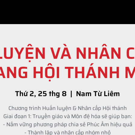
NGÀY CỘNG ĐỒNG
TĨNH NGUYỆN
TÀI LIỆU
LUYỆN VÀ NHÂN C
NG HỘI THÁNH 
Thứ 2, 25 thg 8
  |  
Nam Từ Liêm
Chương trình Huấn luyện & Nhân cấp Hội thánh
Giai đoạn 1: Truyền giáo và Môn đệ hóa sẽ giúp bạn:
- Nắm vững phương pháp chia sẻ Phúc Âm hiệu quả
- Thành lập và nhân cấp nhóm nhỏ