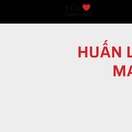
LOVE HANOI
HUẤN 
MA