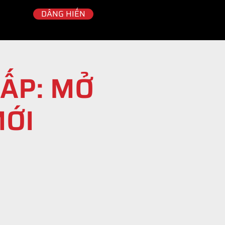
DÂNG HIẾN
ẤP: MỞ
MỚI